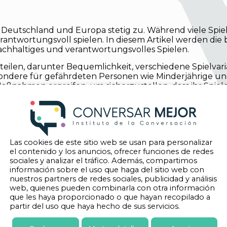
in Deutschland und Europa stetig zu. Während viele Sp
 verantwortungsvoll spielen. In diesem Artikel werden di
nachhaltiges und verantwortungsvolles Spielen.
rteilen, darunter Bequemlichkeit, verschiedene Spielvar
besondere für gefährdeten Personen wie Minderjährige und 
nahmen ergreifen, um sicherzustellen, dass ihr Spielen 
aufgeführt, die Spieler beim Online-Blackjack befolge
und Ihr Budget. Es ist wichtig, dass Spieler vor dem Spiel
ro Sitzung festlegen, um sicherzustellen, dass sie nicht
Las cookies de este sitio web se usan para personalizar
el contenido y los anuncios, ofrecer funciones de redes
Auge. Spieler sollten regelmäßig überprüfen, wie viel 
sociales y analizar el tráfico. Además, compartimos
en, ist es Zeit, eine Pause einzulegen und ihr Spielverh
información sobre el uso que haga del sitio web con
nuestros partners de redes sociales, publicidad y análisis
ten Online-Casinos. Spieler sollten nur bei seriösen Onlin
web, quienes pueden combinarla con otra información
se Weise können sie sicher sein, dass ihre persönliche
que les haya proporcionado o que hayan recopilado a
partir del uso que haya hecho de sus servicios.
 wichtig, dass Spieler regelmäßig Pausen einlegen, um s