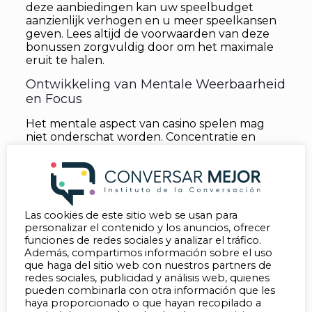
deze aanbiedingen kan uw speelbudget
aanzienlijk verhogen en u meer speelkansen
geven. Lees altijd de voorwaarden van deze
bonussen zorgvuldig door om het maximale
eruit te halen.
Ontwikkeling van Mentale Weerbaarheid
en Focus
Het mentale aspect van casino spelen mag
niet onderschat worden. Concentratie en
emotionele controle zijn essentieel om
rationele beslissingen te nemen, zelfs onder
druk. Leer uw emoties te herkennen en te
beheersen, en vermijd spelen wanneer u moe,
gestrest of onder invloed bent. Een heldere
Las cookies de este sitio web se usan para
geest leidt tot betere keuzes en een meer
personalizar el contenido y los anuncios, ofrecer
lonende ervaring.
funciones de redes sociales y analizar el tráfico.
Het ontwikkelen van mentale weerbaarheid
Además, compartimos información sobre el uso
que haga del sitio web con nuestros partners de
betekent ook het accepteren van zowel winst
redes sociales, publicidad y análisis web, quienes
als verlies als onderdeel van het spel. Vermijd
pueden combinarla con otra información que les
de drang om verliezen meteen terug te
haya proporcionado o que hayan recopilado a
winnen door onverantwoorde inzetten.