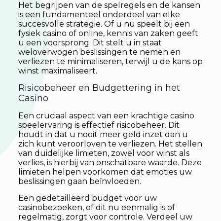
Het begrijpen van de spelregels en de kansen
is een fundamenteel onderdeel van elke
succesvolle strategie. Of u nu speelt bij een
fysiek casino of online, kennis van zaken geeft
u een voorsprong. Dit stelt u in staat
weloverwogen beslissingen te nemen en
verliezen te minimaliseren, terwijl u de kans op
winst maximaliseert.
Risicobeheer en Budgettering in het
Casino
Een cruciaal aspect van een krachtige casino
speelervaring is effectief risicobeheer. Dit
houdt in dat u nooit meer geld inzet dan u
zich kunt veroorloven te verliezen. Het stellen
van duidelijke limieten, zowel voor winst als
verlies, is hierbij van onschatbare waarde. Deze
limieten helpen voorkomen dat emoties uw
beslissingen gaan beïnvloeden.
Een gedetailleerd budget voor uw
casinobezoeken, of dit nu eenmalig is of
regelmatig, zorgt voor controle. Verdeel uw