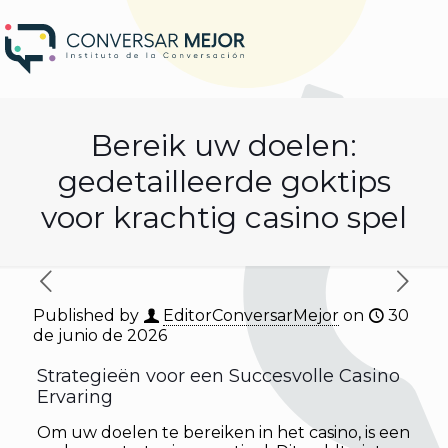
Bereik uw doelen:
gedetailleerde goktips
voor krachtig casino spel
Published by
EditorConversarMejor
on
30
de junio de 2026
Strategieën voor een Succesvolle Casino
Ervaring
Om uw doelen te bereiken in het casino, is een