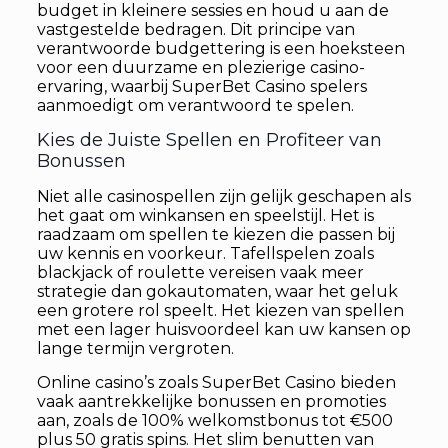
budget in kleinere sessies en houd u aan de
vastgestelde bedragen. Dit principe van
verantwoorde budgettering is een hoeksteen
voor een duurzame en plezierige casino-
ervaring, waarbij SuperBet Casino spelers
aanmoedigt om verantwoord te spelen.
Kies de Juiste Spellen en Profiteer van
Bonussen
Niet alle casinospellen zijn gelijk geschapen als
het gaat om winkansen en speelstijl. Het is
raadzaam om spellen te kiezen die passen bij
uw kennis en voorkeur. Tafellspelen zoals
blackjack of roulette vereisen vaak meer
strategie dan gokautomaten, waar het geluk
een grotere rol speelt. Het kiezen van spellen
met een lager huisvoordeel kan uw kansen op
lange termijn vergroten.
Online casino’s zoals SuperBet Casino bieden
vaak aantrekkelijke bonussen en promoties
aan, zoals de 100% welkomstbonus tot €500
plus 50 gratis spins. Het slim benutten van