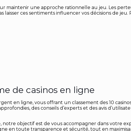
pour maintenir une approche rationnelle au jeu. Les per
pas laisser ces sentiments influencer vos décisions de jeu
me de casinos en ligne
rgent en ligne, vous offrant un classement des 10 casinos
profondies, des conseils d’experts et des avis d’utilisate
notre objectif est de vous accompagner dans votre expé
gne en toute transparence et sécurité, tout en maximisa