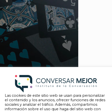
 chaque jeu vous permettra de prendre des décisions écl
aire toute la différence entre une victoire et une défait
ompétences avant de miser de l’argent réel.
Las cookies de este sitio web se usan para personalizar
el contenido y los anuncios, ofrecer funciones de redes
 mise efficace
sociales y analizar el tráfico. Además, compartimos
información sobre el uso que haga del sitio web con