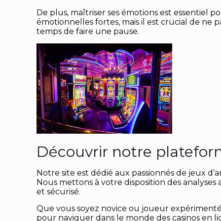
De plus, maîtriser ses émotions est essentiel 
émotionnelles fortes, mais il est crucial de ne 
temps de faire une pause.
Découvrir notre platefor
Notre site est dédié aux passionnés de jeux d’a
Nous mettons à votre disposition des analyses ap
et sécurisé.
Que vous soyez novice ou joueur expérimenté, 
pour naviguer dans le monde des casinos en li