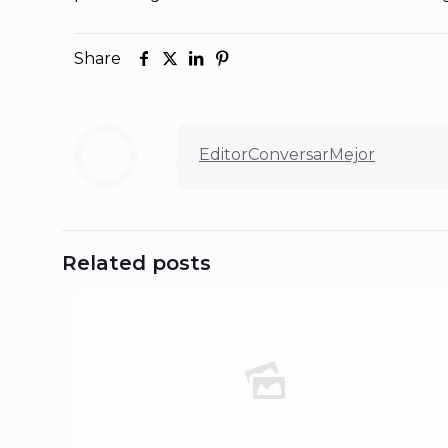
Share
EditorConversarMejor
Related posts