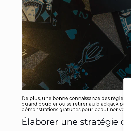
De plus, une bonne connaissance des règles de
quand doubler ou se retirer au blackjack peut f
démonstrations gratuites pour peaufiner vos c
Élaborer une stratégie de