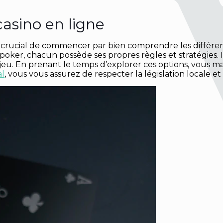
asino en ligne
est crucial de commencer par bien comprendre les différen
 poker, chacun possède ses propres règles et stratégies. I
 jeu. En prenant le temps d’explorer ces options, vous m
al
, vous vous assurez de respecter la législation locale et