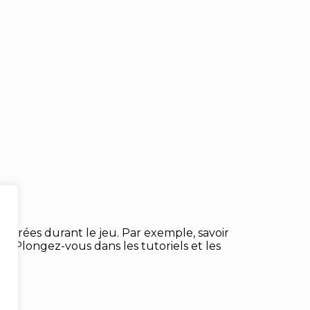
airées durant le jeu. Par exemple, savoir
e. Plongez-vous dans les tutoriels et les