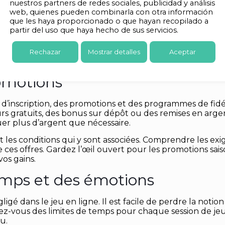
nuestros partners de redes sociales, publicidad y análisis
ément fondamental pour réussir dans les casinos en lig
web, quienes pueden combinarla con otra información
épasser ce montant. Fixez-vous un budget et respectez-le,
que les haya proporcionado o que hayan recopilado a
d’éviter des pertes conséquentes.
partir del uso que haya hecho de sus servicios.
 stratégies telles que la méthode Martingale, qui consist
rer vos fonds de manière judicieuse. Cependant, gardez à
Rechazar
Mostrar detalles
Aceptar
ur le long terme.
romotions
s d’inscription, des promotions et des programmes de fi
rs gratuits, des bonus sur dépôt ou des remises en argen
uer plus d’argent que nécessaire.
t les conditions qui y sont associées. Comprendre les e
 de ces offres. Gardez l’œil ouvert pour les promotions s
os gains.
temps et des émotions
igé dans le jeu en ligne. Il est facile de perdre la noti
Fixez-vous des limites de temps pour chaque session de je
u.