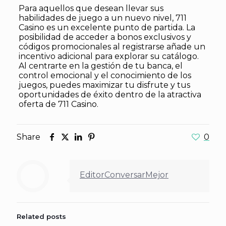
Para aquellos que desean llevar sus
habilidades de juego a un nuevo nivel, 711
Casino es un excelente punto de partida. La
posibilidad de acceder a bonos exclusivos y
códigos promocionales al registrarse añade un
incentivo adicional para explorar su catálogo.
Al centrarte en la gestión de tu banca, el
control emocional y el conocimiento de los
juegos, puedes maximizar tu disfrute y tus
oportunidades de éxito dentro de la atractiva
oferta de 711 Casino.
Share
0
EditorConversarMejor
Related posts