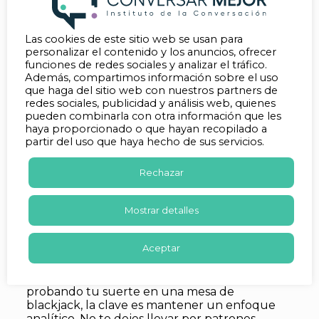
La Importancia de la Observación y el
Adaptación en el Entorno del Casino
Las cookies de este sitio web se usan para
personalizar el contenido y los anuncios, ofrecer
Observar el flujo del juego y adaptarse a las
funciones de redes sociales y analizar el tráfico.
circunstancias es crucial. En juegos que
Además, compartimos información sobre el uso
que haga del sitio web con nuestros partners de
involucran interacciones con otros jugadores o
redes sociales, publicidad y análisis web, quienes
crupieres, la capacidad de leer el ambiente y
pueden combinarla con otra información que les
las tendencias puede ser beneficiosa. Sin
haya proporcionado o que hayan recopilado a
embargo, es fundamental recordar que las
partir del uso que haya hecho de sus servicios.
«tendencias» en juegos de azar son a menudo
ilusorias debido a la naturaleza aleatoria de los
resultados. La verdadera adaptación radica en
Rechazar
ajustar tus propias estrategias basándote en tu
análisis objetivo del juego y en tus límites
Mostrar detalles
personales.
En 711 Casino, la variedad de juegos disponibles
Aceptar
permite a los jugadores poner a prueba sus
habilidades de adaptación. Ya sea que estés
explorando diferentes variantes de ruleta o
probando tu suerte en una mesa de
blackjack, la clave es mantener un enfoque
analítico. No te dejes llevar por patrones