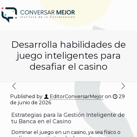
Desarrolla habilidades de
juego inteligentes para
desafiar el casino
Published by
EditorConversarMejor
on
29
de junio de 2026
Estrategias para la Gestión Inteligente de
tu Banca en el Casino
Dominar el juego en un casino, ya sea físico o