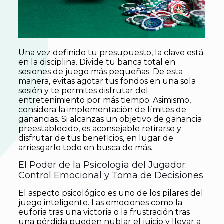
Una vez definido tu presupuesto, la clave está
en la disciplina. Divide tu banca total en
sesiones de juego más pequeñas. De esta
manera, evitas agotar tus fondos en una sola
sesión y te permites disfrutar del
entretenimiento por más tiempo. Asimismo,
considera la implementación de límites de
ganancias. Si alcanzas un objetivo de ganancia
preestablecido, es aconsejable retirarse y
disfrutar de tus beneficios, en lugar de
arriesgarlo todo en busca de más.
El Poder de la Psicología del Jugador:
Control Emocional y Toma de Decisiones
El aspecto psicológico es uno de los pilares del
juego inteligente. Las emociones como la
euforia tras una victoria o la frustración tras
una pérdida pueden nublar el juicio y llevar a