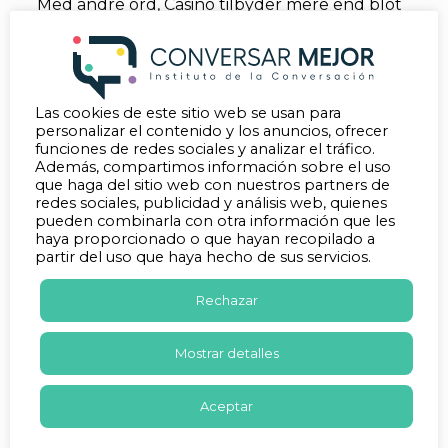
Med andre ord, Casino tilbyder mere end blot
selve spillene. De har tænkt på detaljerne for
at forbedre din samlede oplevelse betydeligt.
Disse ekstra fordele er med til at cementere
deres position som en topdestination for
online gambling.
Las cookies de este sitio web se usan para
personalizar el contenido y los anuncios, ofrecer
Fremragende Kundesupport:
Altid klar
funciones de redes sociales y analizar el tráfico.
til at hjælpe dig med eventuelle
Además, compartimos información sobre el uso
spørgsmål eller problemer.
que haga del sitio web con nuestros partners de
Regelmæssige Kampagner:
Udover
redes sociales, publicidad y análisis web, quienes
velkomstbonussen er der løbende
pueden combinarla con otra información que les
kampagner, der holder spændingen oppe.
haya proporcionado o que hayan recopilado a
partir del uso que haya hecho de sus servicios.
Mobil Kompatibilitet:
Spil problemfrit på
din smartphone eller tablet, uanset hvor
Rechazar
du er.
Bredt Spiludvalg:
Fra klassiske
spilleautomater til live casino og et stort
Mostrar detalles
udvalg af sportsbegivenheder.
Disse elementer tilsammen skaber en helhed,
Aceptar
der er designet til at holde dig engageret og
tilfreds. Det er en tilgang, der viser, at forstår,