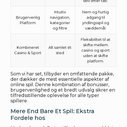
selv efter tab.
Intuitiv
Nem og hurtig
Brugervenlig
navigation,
adgang til
Platform
kategorier
yndlingsspil og
og filtre
væddemål.
Fleksibilitet til at
skifte mellem
Kombineret
Alt samlet ét
casino og sport
Casino & Sport
sted
uden at skifte
platform.
Som vi har set, tilbyder en omfattende pakke,
der dækker de mest essentielle aspekter af
online spil. Denne kombination af bonusser,
brugervenlighed og et bredt udvalg sikrer en
tilfredsstillende oplevelse for alle typer
spillere.
Mere End Bare Et Spil: Ekstra
Fordele hos