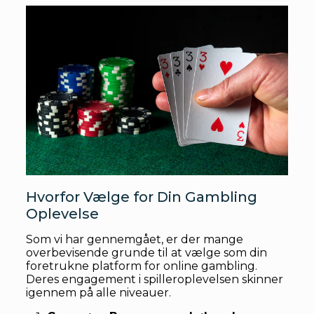
Hvorfor Vælge for Din Gambling
Oplevelse
Som vi har gennemgået, er der mange
overbevisende grunde til at vælge som din
foretrukne platform for online gambling.
Deres engagement i spilleroplevelsen skinner
igennem på alle niveauer.