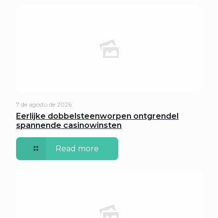
7 de agosto de 2026
Eerlijke dobbelsteenworpen ontgrendel
spannende casinowinsten
Read more