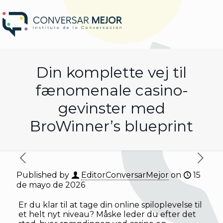
Din komplette vej til
fænomenale casino-
gevinster med
BroWinner’s blueprint
Published by
EditorConversarMejor
on
15
de mayo de 2026
Er du klar til at tage din online spiloplevelse til
et helt nyt niveau? Måske leder du efter det