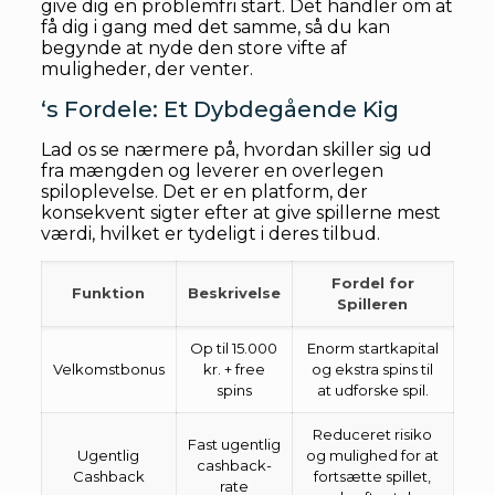
give dig en problemfri start. Det handler om at
få dig i gang med det samme, så du kan
begynde at nyde den store vifte af
muligheder, der venter.
‘s Fordele: Et Dybdegående Kig
Lad os se nærmere på, hvordan skiller sig ud
fra mængden og leverer en overlegen
spiloplevelse. Det er en platform, der
konsekvent sigter efter at give spillerne mest
værdi, hvilket er tydeligt i deres tilbud.
Fordel for
Funktion
Beskrivelse
Spilleren
Op til 15.000
Enorm startkapital
Velkomstbonus
kr. + free
og ekstra spins til
spins
at udforske spil.
Reduceret risiko
Fast ugentlig
Ugentlig
og mulighed for at
cashback-
Cashback
fortsætte spillet,
rate