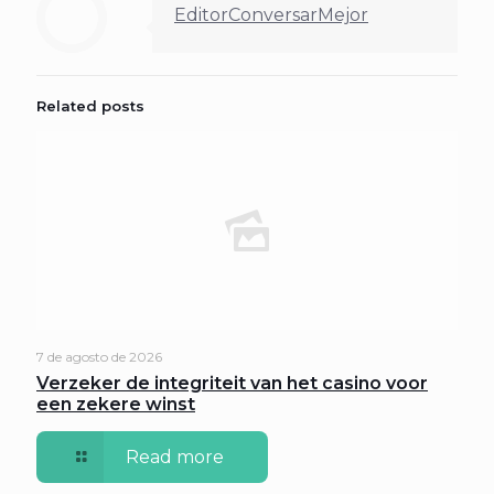
EditorConversarMejor
Related posts
7 de agosto de 2026
Verzeker de integriteit van het casino voor
een zekere winst
Read more