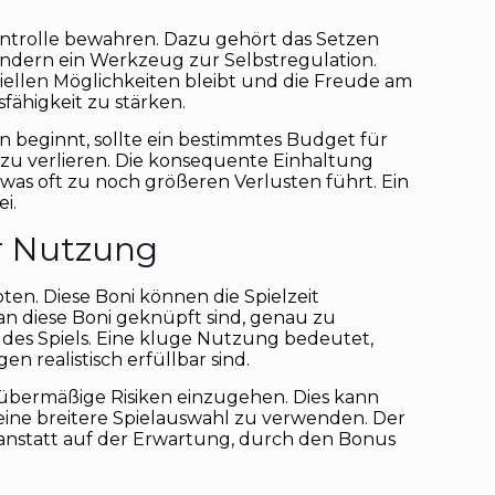
e Kontrolle bewahren. Dazu gehört das Setzen
sondern ein Werkzeug zur Selbstregulation.
ziellen Möglichkeiten bleibt und die Freude am
sfähigkeit zu stärken.
 beginnt, sollte ein bestimmtes Budget für
 zu verlieren. Die konsequente Einhaltung
was oft zu noch größeren Verlusten führt. Ein
i.
r Nutzung
ten. Diese Boni können die Spielzeit
an diese Boni geknüpft sind, genau zu
es Spiels. Eine kluge Nutzung bedeutet,
 realistisch erfüllbar sind.
i übermäßige Risiken einzugehen. Dies kann
ine breitere Spielauswahl zu verwenden. Der
 anstatt auf der Erwartung, durch den Bonus