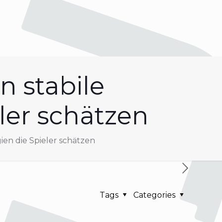
 stabile
eler schätzen
ien die Spieler schätzen
Tags
Categories