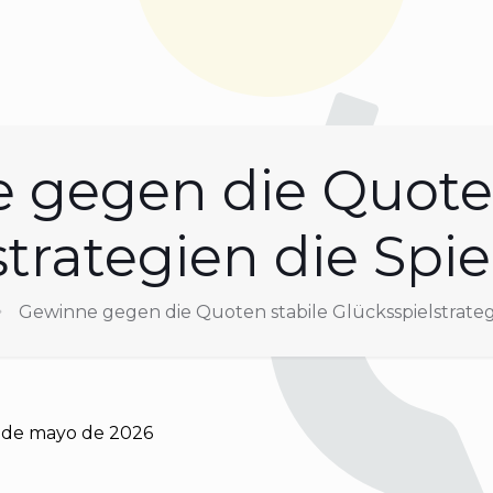
 gegen die Quoten
trategien die Spi
Gewinne gegen die Quoten stabile Glücksspielstrateg
 de mayo de 2026