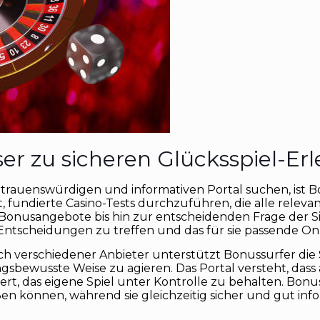
er zu sicheren Glücksspiel-Er
rtrauenswürdigen und informativen Portal suchen, ist B
, fundierte Casino-Tests durchzuführen, die alle releva
 Bonusangebote bis hin zur entscheidenden Frage der Sic
e Entscheidungen zu treffen und das für sie passende On
h verschiedener Anbieter unterstützt Bonussurfer die Sp
gsbewusste Weise zu agieren. Das Portal versteht, das
ert, das eigene Spiel unter Kontrolle zu behalten. Bonu
n können, während sie gleichzeitig sicher und gut infor