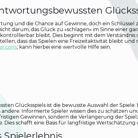
antwortungsbewussten Glückss
tung und die Chance auf Gewinne, doch ein Schlüssel z
ht darum, das Glück zu «schlagen» im Sinne einer gara
ontrollierbar bleibt. Dies beginnt mit dem Verständnis
len, dass das Spielen eine Freizeitaktivität bleibt und 
er.com/
, kann hierbei eine wertvolle Hilfe sein.
en Glücksspiels ist die bewusste Auswahl der Spiele. Ni
ndere. Informierte Spieler wissen dies zu schätzen und 
zfristigen Gewinnen, sondern die Verlängerung der Spie
Dies schafft eine Basis für langfristige Wertschätzung 
s Spielerlebnis