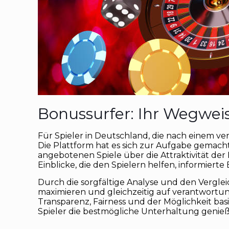
Bonussurfer: Ihr Wegweis
Für Spieler in Deutschland, die nach einem ve
Die Plattform hat es sich zur Aufgabe gemacht
angebotenen Spiele über die Attraktivität der
Einblicke, die den Spielern helfen, informiert
Durch die sorgfältige Analyse und den Vergleic
maximieren und gleichzeitig auf verantwortun
Transparenz, Fairness und der Möglichkeit basi
Spieler die bestmögliche Unterhaltung genieße