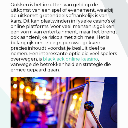
Gokken is het inzetten van geld op de
uitkomst van een spel of evenement, waarbij
de uitkomst grotendeels afhankelijk is van
kans. Dit kan plaatsvinden in fysieke casino’s of
online platforms. Voor veel mensen is gokken
een vorm van entertainment, maar het brengt
ook aanzienlijke risico’s met zich mee. Het is
belangrijk om te begrijpen wat gokken
precies inhoudt voordat je besluit deel te
nemen. Een interessante optie die veel spelers
overwegen, is
blackjack online kaasino
,
vanwege de betrokkenheid en strategie die
ermee gepaard gaan.