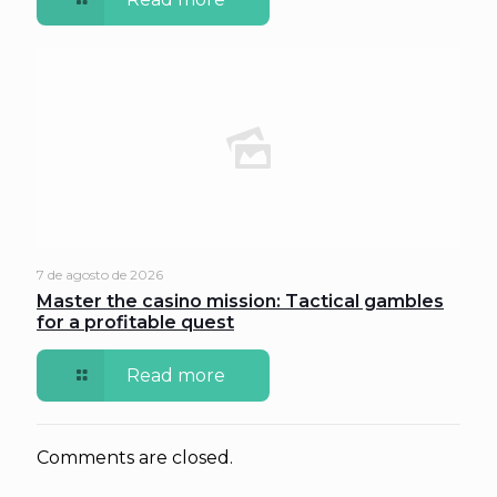
7 de agosto de 2026
Master the casino mission: Tactical gambles
for a profitable quest
Read more
Comments are closed.