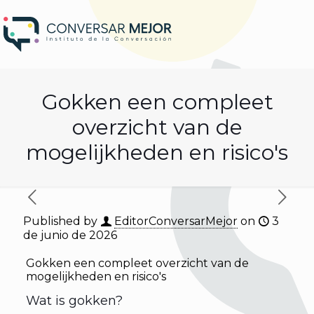
Gokken een compleet
overzicht van de
mogelijkheden en risico's
Published by
EditorConversarMejor
on
3
de junio de 2026
Gokken een compleet overzicht van de
mogelijkheden en risico's
Wat is gokken?