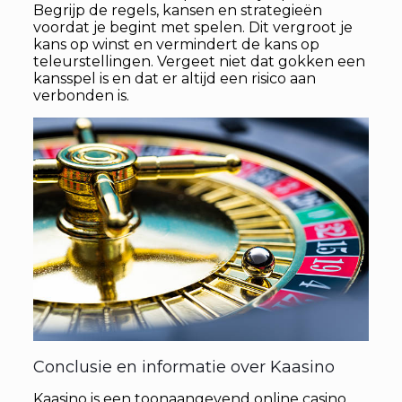
Begrijp de regels, kansen en strategieën
voordat je begint met spelen. Dit vergroot je
kans op winst en vermindert de kans op
teleurstellingen. Vergeet niet dat gokken een
kansspel is en dat er altijd een risico aan
verbonden is.
Conclusie en informatie over Kaasino
Kaasino is een toonaangevend online casino