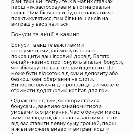
різні техніки і тестуйте їх в малих ставках,
перш ніж застосовувати в грі на реальні
гроші. Чим більше ви будете навчатися і
практикуватися, тим більше шансів на
виграш у вас з’явиться.
Бонуси та акції в казино
Бонуси та акції є важливими
інструментами, які можуть значно
покращити ваш ігровий досвід. Багато
онлайн-казино пропонують вітальні бонуси,
які збільшують ваш перший депозит. Це
може бути відсоток від суми депозиту або
безкоштовні обертання на слоти.
Використовуючи ці пропозиції, ви можете
отримати додатковий капітал для гри.
Однак перед тим, як скористатися
бонусами, важливо ознайомитися з
умовами їх отримання. Часто бонуси мають
вимоги щодо відігравання, які вимагають
від вас ставити певну суму грошей, перш
ніж ви зможете вивести виграні кошти.