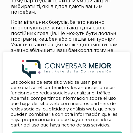
Тому варто уважно читати умови акцій і
вибирати ті, які відповідають вашим
потребам.
Крім вітальних бонусів, багато казино
пропонують регулярні акції для своїх
постійних гравців. Це можуть бути лояльні
програми, кешбек або спеціальні турніри.
Участь в таких акціях може допомогти вам
значно збільшити ваш банкролл, тому не
соромтеся користуватися цими
можливостями.
Психологічні аспекти гри в казино
Гра в казино – це не лише розвага, але й
Las cookies de este sitio web se usan para
personalizar el contenido y los anuncios, ofrecer
випробування на стійкість та самоконтроль.
funciones de redes sociales y analizar el tráfico.
Важливо бути усвідомленим щодо своїх
Además, compartimos información sobre el uso
емоцій під час гри. Ваша реакція на
que haga del sitio web con nuestros partners de
виграші та програші може суттєво вплинути
redes sociales, publicidad y análisis web, quienes
на подальші рішення. Стриманість і
pueden combinarla con otra información que les
здатність відстежувати свої почуття
haya proporcionado o que hayan recopilado a
допоможуть вам уникнути імпульсивних
partir del uso que haya hecho de sus servicios.
ставок.