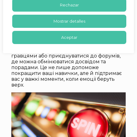
Крім того, важливо встановити психологічні
Rechazar
межі. Визначте, коли вам слід зупинитися,
незалежно від результату. Якщо ви
Mostrar detalles
відчуваєте, що програєте контроль, краще
зробити перерву. Це може допомогти вам
оцінити ситуацію з боку і не допустити
Aceptar
великих втрат.
Також корисно спілкуватися з іншими
гравцями або приєднуватися до форумів,
де можна обмінюватися досвідом та
порадами. Це не лише допоможе
покращити ваші навички, але й підтримає
вас у важкі моменти, коли емоції беруть
верх.