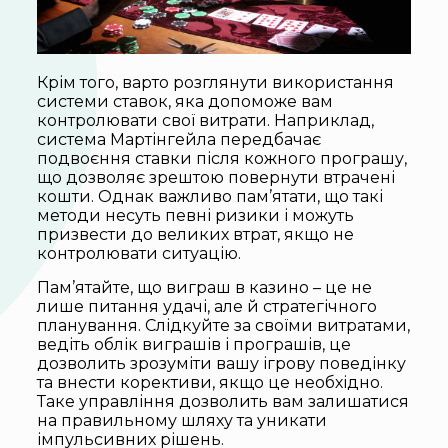
Крім того, варто розглянути використання
системи ставок, яка допоможе вам
контролювати свої витрати. Наприклад,
система Мартінгейла передбачає
подвоєння ставки після кожного програшу,
що дозволяє зрештою повернути втрачені
кошти. Однак важливо пам’ятати, що такі
методи несуть певні ризики і можуть
призвести до великих втрат, якщо не
контролювати ситуацію.
Пам’ятайте, що виграш в казино – це не
лише питання удачі, але й стратегічного
планування. Слідкуйте за своїми витратами,
ведіть облік виграшів і програшів, це
дозволить зрозуміти вашу ігрову поведінку
та внести корективи, якщо це необхідно.
Таке управління дозволить вам залишатися
на правильному шляху та уникати
імпульсивних рішень.