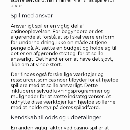
større selvtillid, når man er klar til at spille for
alvor.
Spil med ansvar
Ansvarligt spil er en vigtig del af
casinooplevelsen. For begyndere er det
afgørende at forstå, at spil skal være en form
for underholdning, ikke en måde at tjene
penge på. At sætte en budget og holde sig til
det er en afgørende strategi for at spille
ansvarligt. Det handler om at have det sjovt,
ikke om at vinde stort.
Der findes også forskellige værktøjer og
ressourcer, som casinoer tilbyder for at hjælpe
spillere med at spille ansvarligt. Dette
inkluderer selvudlukningsprogrammer og
muligheder for at sætte indsatsgrænser. At
udnytte disse værktøjer kan hjælpe spillerne
med at holde styr på deres spiladfærd.
Kendskab til odds og udbetalinger
En anden vigtig faktor ved casino-spil er at