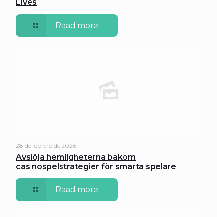
Lives
Read more
28 de febrero de 2026
Avslöja hemligheterna bakom
casinospelstrategier för smarta spelare
Read more