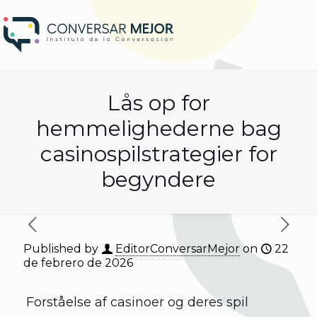
Lås op for
hemmelighederne bag
casinospilstrategier for
begyndere
Published by
EditorConversarMejor
on
22
de febrero de 2026
Forståelse af casinoer og deres spil