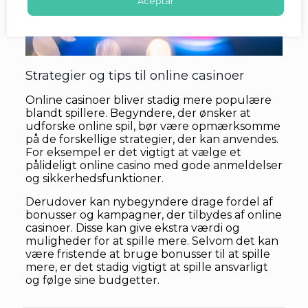
Aceptar
Strategier og tips til online casinoer
Online casinoer bliver stadig mere populære
blandt spillere. Begyndere, der ønsker at
udforske online spil, bør være opmærksomme
på de forskellige strategier, der kan anvendes.
For eksempel er det vigtigt at vælge et
pålideligt online casino med gode anmeldelser
og sikkerhedsfunktioner.
Derudover kan nybegyndere drage fordel af
bonusser og kampagner, der tilbydes af online
casinoer. Disse kan give ekstra værdi og
muligheder for at spille mere. Selvom det kan
være fristende at bruge bonusser til at spille
mere, er det stadig vigtigt at spille ansvarligt
og følge sine budgetter.