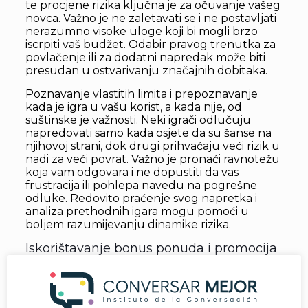
te procjene rizika ključna je za očuvanje vašeg
novca. Važno je ne zaletavati se i ne postavljati
nerazumno visoke uloge koji bi mogli brzo
iscrpiti vaš budžet. Odabir pravog trenutka za
povlačenje ili za dodatni napredak može biti
presudan u ostvarivanju značajnih dobitaka.
Poznavanje vlastitih limita i prepoznavanje
kada je igra u vašu korist, a kada nije, od
suštinske je važnosti. Neki igrači odlučuju
napredovati samo kada osjete da su šanse na
njihovoj strani, dok drugi prihvaćaju veći rizik u
nadi za veći povrat. Važno je pronaći ravnotežu
koja vam odgovara i ne dopustiti da vas
frustracija ili pohlepa navedu na pogrešne
odluke. Redovito praćenje svog napretka i
analiza prethodnih igara mogu pomoći u
boljem razumijevanju dinamike rizika.
Iskorištavanje bonus ponuda i promocija
Casino bonus ponude i promocije mogu
značajno povećati vrijednost vašeg igračkog
iskustva, a to vrijedi i za igru . Mnoge platforme