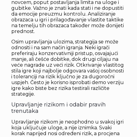
novcem, poput postavljanja limita na uloge i
gubitke. Važno je znati kada stati i ne dopustiti
da emocije preuzmu kontrolu. Analiziranje
obrazaca u igri i prilagođavanje vlastite taktike
na temelju tih obrazaca također može donijeti
prednost.
Osim upravljanja ulozima, strategija se može
odnositi i na sam način igranja. Neki igrači
preferiraju konzervativniji pristup, osvajajući
manje, ali češće dobitke, dok drugi ciljaju na
veće nagrade uz veći rizik. Otkrivanje vlastitog
stila igre koji najbolje odgovara vašoj osobnosti
i toleranciji na rizik ključno je za dugoročni
uspjeh. Često je korisno isprobati demo verziju
igre kako biste bez rizika testirali različite
strategije.
Upravljanje rizikom i odabir pravih
trenutaka
Upravljanje rizikom je neophodno u svakoj igri
koja uključuje uloge, a nije iznimka. Svaki
korak naprijed nosi određeni rizik, a procjena