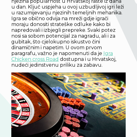
njezina popularnost u Hrvatskoj raste iz dana
u dan. Ključ uspjeha u ovoj uzbudljivoj igri leži
u razumijevanju njezinih temeljnih mehanika.
Igra se obično odvija na mreži gdje igrači
moraju donositi strateške odluke kako bi
napredovali i izbjegli prepreke. Svaki potez
nosi sa sobom potencijal za nagradu, ali i za
gubitak, što cjelokupno iskustvo čini
dinamičnim i napetim. U ovom prvom
paragrafu, važno je napomenuti da je
Igra
Chicken cross Road
dostupna i u Hrvatskoj,
nudeći jedinstvenu priliku za zabavu.