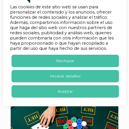
nude razne bonuse dobrodošlice, besplatne
okretaje ili bonus sredstva koja se mogu
Las cookies de este sitio web se usan para
personalizar el contenido y los anuncios, ofrecer
iskoristiti za igru. Pametno iskorištavanje ovih
funciones de redes sociales y analizar el tráfico.
ponuda može vam pružiti dodatni kapital za
Además, compartimos información sobre el uso
igru, smanjujući vaš vlastiti financijski rizik i
que haga del sitio web con nuestros partners de
povećavajući potencijal za dobitak.
redes sociales, publicidad y análisis web, quienes
pueden combinarla con otra información que les
Prije korištenja bilo koje bonus ponude, uvijek
haya proporcionado o que hayan recopilado a
je važno pažljivo pročitati uvjete i odredbe.
partir del uso que haya hecho de sus servicios.
Zahtjevi za klađenje i druga pravila mogu
utjecati na to kako i kada možete iskoristiti
bonus. Cilj je pronaći ponude koje su
Rechazar
najpovoljnije za igru kao što je i koje vam
omogućuju da maksimalno iskoristite dodatna
Mostrar detalles
sredstva. Redovito provjeravanje sekcije s
promocijama na platformi može vam pomoći
da ne propustite isplative ponude.
Aceptar