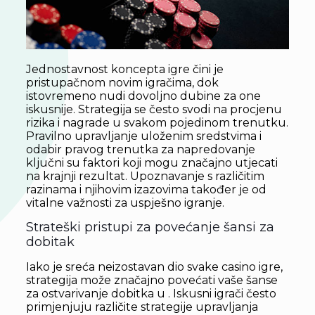
Jednostavnost koncepta igre čini je
pristupačnom novim igračima, dok
istovremeno nudi dovoljno dubine za one
iskusnije. Strategija se često svodi na procjenu
rizika i nagrade u svakom pojedinom trenutku.
Pravilno upravljanje uloženim sredstvima i
odabir pravog trenutka za napredovanje
ključni su faktori koji mogu značajno utjecati
na krajnji rezultat. Upoznavanje s različitim
razinama i njihovim izazovima također je od
vitalne važnosti za uspješno igranje.
Strateški pristupi za povećanje šansi za
dobitak
Iako je sreća neizostavan dio svake casino igre,
strategija može značajno povećati vaše šanse
za ostvarivanje dobitka u . Iskusni igrači često
primjenjuju različite strategije upravljanja