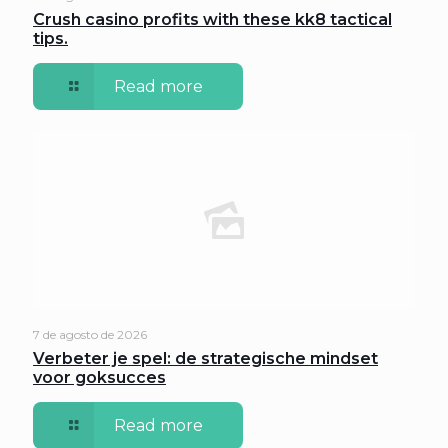
Crush casino profits with these kk8 tactical
tips.
Read more
7 de agosto de 2026
Verbeter je spel: de strategische mindset
voor goksucces
Read more