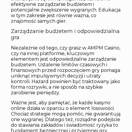
efektywne zarządzanie budżetem i
potencjalne zwiększenie wygranych. Edukacja
w tym zakresie jest równie ważna, co
znajomość samych gier.
Zarządzanie budżetem i odpowiedzialna
gra
Niezależnie od tego, czy grasz w AMPM Casino,
czy na innej platformie, kluczowym
elementem jest odpowiedzialne zarządzanie
budżetem. Ustalenie limitów czasowych i
finansowych przed rozpoczęciem gry pomaga
uniknąć impulsywnych decyzji i utraty
kontroli. Hazard powinien być traktowany jako
forma rozrywki, a nie sposób na szybkie
zarobienie pieniędzy.
Ważne jest, aby pamiętać, że każde kasyno
online działa w oparciu o element losowości.
Chociaż strategie mogą pomóc, nie gwarantują
one wygranej. Dlatego też, rozsądne podejście
do stawiania zakładów i świadomość ryzyka to
fundament bezpiecznej i przyjemnej gry.