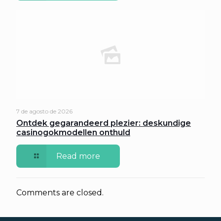
7 de agosto de 2026
Ontdek gegarandeerd plezier: deskundige
casinogokmodellen onthuld
Read more
Comments are closed.