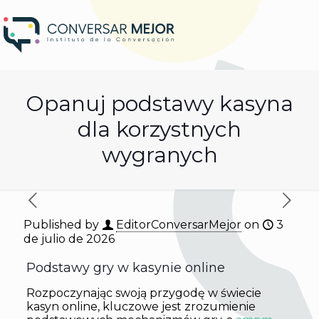
Opanuj podstawy kasyna
dla korzystnych
wygranych
Published by
EditorConversarMejor
on
3
de julio de 2026
Podstawy gry w kasynie online
Rozpoczynając swoją przygodę w świecie
kasyn online, kluczowe jest zrozumienie