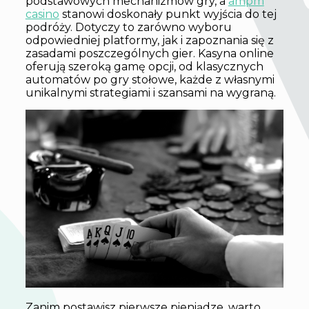
podstawowych mechanizmów gry, a
ampm
casino
stanowi doskonały punkt wyjścia do tej
podróży. Dotyczy to zarówno wyboru
odpowiedniej platformy, jak i zapoznania się z
zasadami poszczególnych gier. Kasyna online
oferują szeroką gamę opcji, od klasycznych
automatów po gry stołowe, każde z własnymi
unikalnymi strategiami i szansami na wygraną.
Zanim postawisz pierwsze pieniądze, warto