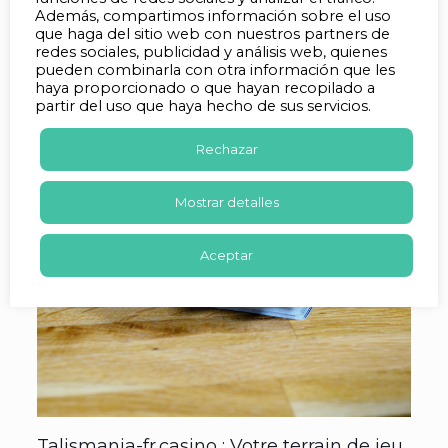
Además, compartimos información sobre el uso
différents types de joueurs. Chaque session est
que haga del sitio web con nuestros partners de
une opportunité d’apprendre et d’affiner son
redes sociales, publicidad y análisis web, quienes
approche. La patience est une vertu
pueden combinarla con otra información que les
essentielle ; ne vous découragez pas par les
haya proporcionado o que hayan recopilado a
revers, mais utilisez-les comme des leçons
partir del uso que haya hecho de sus servicios.
pour améliorer votre jeu au fil du temps.
Rechazar
Mostrar detalles
Aceptar
Talismania-fr.casino : Votre terrain de jeu