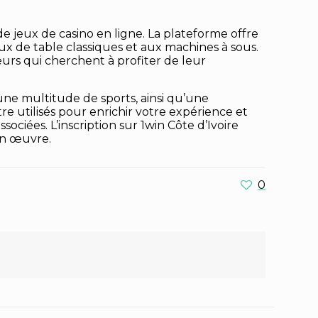
de jeux de casino en ligne. La plateforme offre
eux de table classiques et aux machines à sous.
urs qui cherchent à profiter de leur
 une multitude de sports, ainsi qu’une
e utilisés pour enrichir votre expérience et
ciées. L’inscription sur 1win Côte d’Ivoire
en œuvre.
0