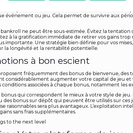
toute stratégie de jeu réussie. Il ne s’agit pas seulement 
u chaque session. Une méthode courante est la «mise pr
ue événement ou jeu. Cela permet de survivre aux pério
de bankroll ne peut être sous-estimée. Évitez la tentatio
ez à la gratification immédiate de retirer vos gains trop 
importante. Une stratégie bien définie pour vos mises, qu
r la longévité et la rentabilité potentielle.
motions à bon escient
e proposent fréquemment des bonus de bienvenue, des to
euvent considérablement augmenter votre capital de jeu et
les conditions associées à chaque bonus, notamment les exi
s bonus qui correspondent le mieux à votre style de jeu.
u des bonus sur dépôt qui peuvent être utilisés sur ces 
e raisonnables sera plus avantageux. L’exploitation int
gains sans frais supplémentaires.