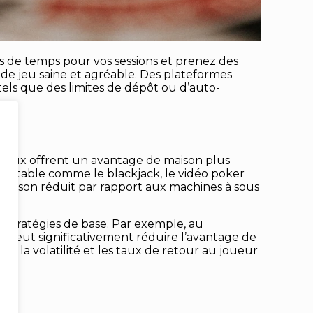
es de temps pour vos sessions et prenez des
de jeu saine et agréable. Des plateformes
tels que des limites de dépôt ou d’auto-
ns jeux offrent un avantage de maison plus
ux de table comme le blackjack, le vidéo poker
e maison réduit par rapport aux machines à sous
s stratégies de base. Par exemple, au
er peut significativement réduire l’avantage de
e la volatilité et les taux de retour au joueur