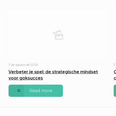
7 de agosto de 2026
7
Verbeter je spel: de strategische mindset
voor goksucces
Read more