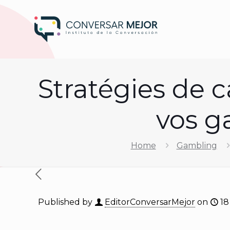
Stratégies de c
vos g
Home
Gambling
Published by
EditorConversarMejor
on
18