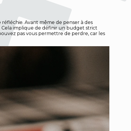
he réfléchie. Avant même de penser à des
. Cela implique de définir un budget strict
 pouvez pas vous permettre de perdre, car les