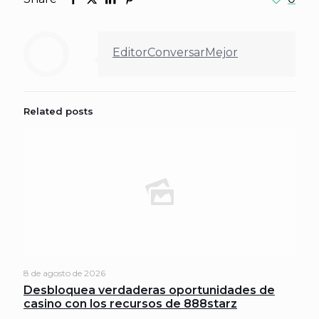
EditorConversarMejor
Related posts
8 de agosto de 2026
Desbloquea verdaderas oportunidades de
casino con los recursos de 888starz