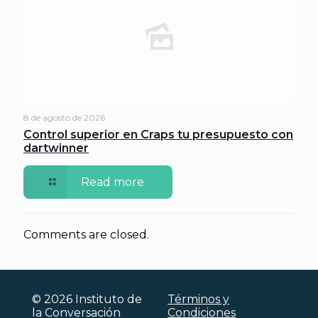
8 de agosto de 2026
Control superior en Craps tu presupuesto con
dartwinner
Read more
Comments are closed.
© 2026 Instituto de
Términos y
la Conversación
Condiciones