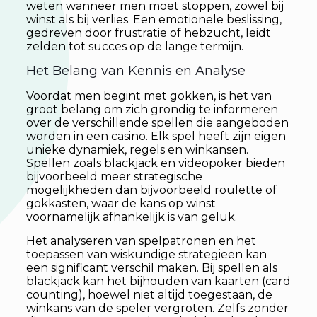
weten wanneer men moet stoppen, zowel bij
winst als bij verlies. Een emotionele beslissing,
gedreven door frustratie of hebzucht, leidt
zelden tot succes op de lange termijn.
Het Belang van Kennis en Analyse
Voordat men begint met gokken, is het van
groot belang om zich grondig te informeren
over de verschillende spellen die aangeboden
worden in een casino. Elk spel heeft zijn eigen
unieke dynamiek, regels en winkansen.
Spellen zoals blackjack en videopoker bieden
bijvoorbeeld meer strategische
mogelijkheden dan bijvoorbeeld roulette of
gokkasten, waar de kans op winst
voornamelijk afhankelijk is van geluk.
Het analyseren van spelpatronen en het
toepassen van wiskundige strategieën kan
een significant verschil maken. Bij spellen als
blackjack kan het bijhouden van kaarten (card
counting), hoewel niet altijd toegestaan, de
winkans van de speler vergroten. Zelfs zonder