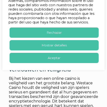
Además, compartimos información sobre el uso
Professionele klantenservice die 24/7
que haga del sitio web con nuestros partners de
beschikbaar is
redes sociales, publicidad y análisis web, quienes
pueden combinarla con otra información que les
Veiligheid en privacy met geavanceerde
haya proporcionado o que hayan recopilado a
encryptietechnologie
partir del uso que haya hecho de sus servicios.
Diverse en snelle betalingsmethoden voor
uitbetalingen
Rechazar
Met deze uitgebreide voordelen maakt
Westace Casino het voor spelers
Mostrar detalles
gemakkelijker om te genieten van hun
favoriete spellen in een veilige omgeving. Dit
draagt bij aan de algemene tevredenheid en
Aceptar
loyaliteit van spelers.
Vertrouwen en veiligheid
Bij het kiezen van een online casino is
veiligheid van het grootste belang. Westace
Casino houdt de veiligheid van zijn spelers
serieus en garandeert dat al hun gegevens en
transacties beschermd zijn door geavanceerde
encryptietechnologie. Dit betekent dat
spelers met een gerust hart kunnen spelen,