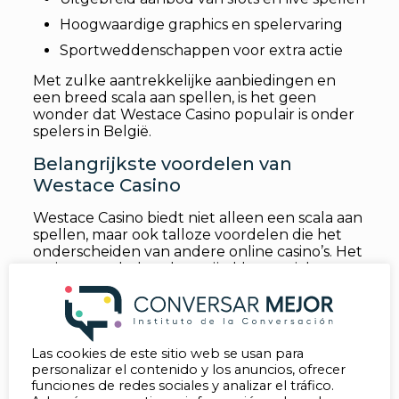
Hoogwaardige graphics en spelervaring
Sportweddenschappen voor extra actie
Met zulke aantrekkelijke aanbiedingen en
een breed scala aan spellen, is het geen
wonder dat Westace Casino populair is onder
spelers in België.
Belangrijkste voordelen van
Westace Casino
Westace Casino biedt niet alleen een scala aan
spellen, maar ook talloze voordelen die het
onderscheiden van andere online casino’s. Het
casino staat bekend om zijn klantgerichte
benadering en transparante voorwaarden, wat
zorgt voor een veilige en eerlijke
speelervaring voor alle gebruikers.
Uitgebreide promoties en
Las cookies de este sitio web se usan para
loyaliteitsprogramma’s voor trouwe
personalizar el contenido y los anuncios, ofrecer
spelers
funciones de redes sociales y analizar el tráfico.