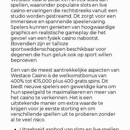
spellen, waaronder populaire slots en live
casino-ervaringen die rechtstreeks vanuit een
studio worden gestreamd. Dit zorgt voor een
immersieve en spannende speelervaring.
Spelers kunnen genieten van hoogwaardige
graphics en realistische gameplay die het
gevoel van een fysiek casino nabootst.
Bovendien zijn er talloze
sportweddenschappen beschikbaar voor
degenen die hun geluk ook op sport willen
beproeven.
Een van de meest aantrekkelijke aspecten van
Westace Casino is de welkomstbonus van
400% tot €15,000 plus 400 gratis spins. Dit
biedt nieuwe spelers een geweldige kans om
hun speelgeld te maximaliseren en meer van
het casino te verkennen. Het is een
uitstekende manier om extra waarde te
krijgen voor je eerste storting en om
verschillende spellen uit te proberen zonder
al te veel risico.
Uitgebreid aanbod van slots en live spellen