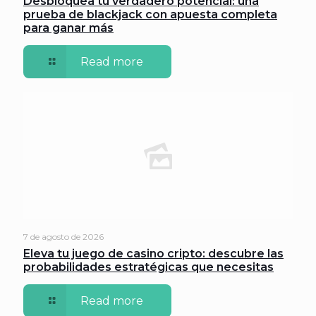
Desbloquea tu verdadero potencial: una
prueba de blackjack con apuesta completa
para ganar más
Read more
7 de agosto de 2026
Eleva tu juego de casino cripto: descubre las
probabilidades estratégicas que necesitas
Read more