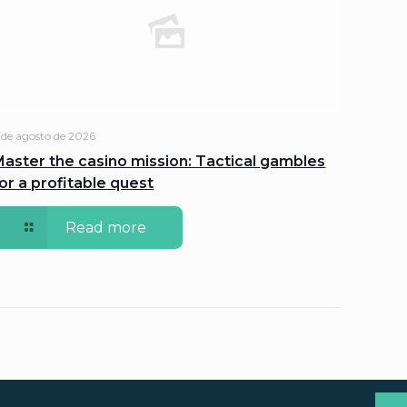
 de agosto de 2026
aster the casino mission: Tactical gambles
or a profitable quest
Read more