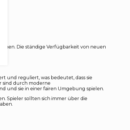
 können. Die ständige Verfügbarkeit von neuen
ert und reguliert, was bedeutet, dass sie
ler sind durch moderne
ind und sie in einer fairen Umgebung spielen.
. Spieler sollten sich immer über die
haben.