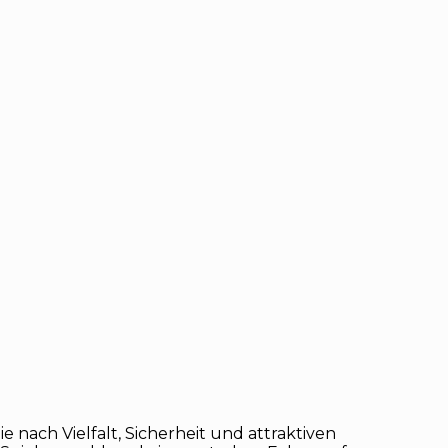
e nach Vielfalt, Sicherheit und attraktiven