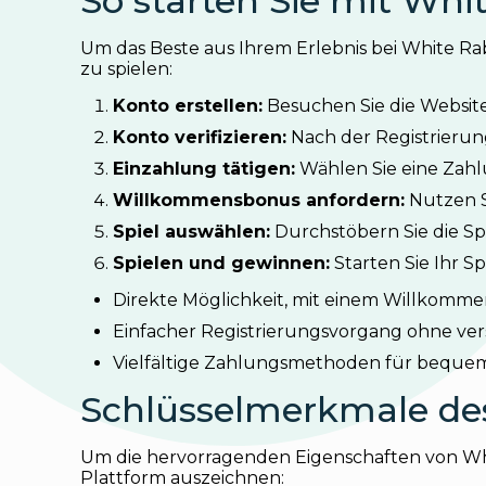
So starten Sie mit Whit
Um das Beste aus Ihrem Erlebnis bei White Rabb
zu spielen:
Konto erstellen:
Besuchen Sie die Website 
Konto verifizieren:
Nach der Registrierung
Einzahlung tätigen:
Wählen Sie eine Zahl
Willkommensbonus anfordern:
Nutzen S
Spiel auswählen:
Durchstöbern Sie die Spi
Spielen und gewinnen:
Starten Sie Ihr S
Direkte Möglichkeit, mit einem Willkomme
Einfacher Registrierungsvorgang ohne ve
Vielfältige Zahlungsmethoden für beque
Schlüsselmerkmale des
Um die hervorragenden Eigenschaften von White
Plattform auszeichnen: