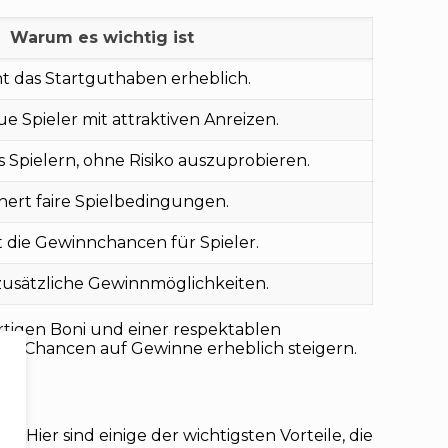
Warum es wichtig ist
t das Startguthaben erheblich.
e Spieler mit attraktiven Anreizen.
s Spielern, ohne Risiko auszuprobieren.
hert faire Spielbedingungen.
 die Gewinnchancen für Spieler.
zusätzliche Gewinnmöglichkeiten.
rtigen Boni und einer respektablen
re Chancen auf Gewinne erheblich steigern.
. Hier sind einige der wichtigsten Vorteile, die