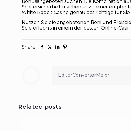
Bonusangeboten suchen. Die Kombination aus
Spielersicherheit machen es zu einer empfehl
White Rabbit Casino genau das richtige für Sie 
Nutzen Sie die angebotenen Boni und Freispiel
Spielerlebnis in einem der besten Online-Casin
Share
EditorConversarMejor
Related posts