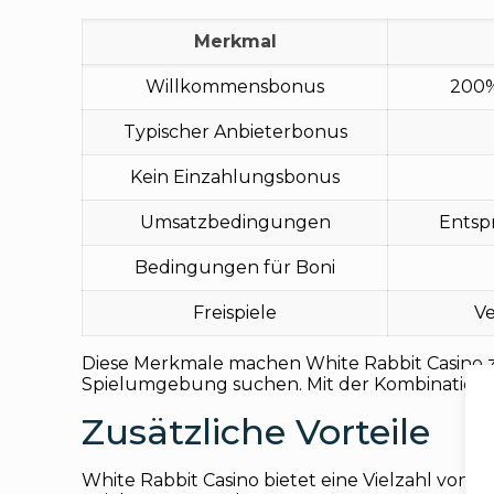
Merkmal
Willkommensbonus
200% 
Typischer Anbieterbonus
Kein Einzahlungsbonus
Umsatzbedingungen
Entsp
Bedingungen für Boni
Freispiele
Ve
Diese Merkmale machen White Rabbit Casino zu
Spielumgebung suchen. Mit der Kombination v
Zusätzliche Vorteile
White Rabbit Casino bietet eine Vielzahl von zu