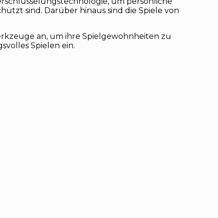
-Verschlüsselungstechnologie, um persönliche
hützt sind. Darüber hinaus sind die Spiele von
Werkzeuge an, um ihre Spielgewohnheiten zu
volles Spielen ein.