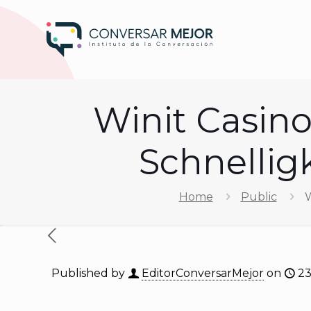
Winit Casin
Schnellig
Home
Public
W
Published by
EditorConversarMejor
on
23