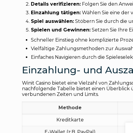
Details verifizieren:
Folgen Sie den Anweis
Einzahlung tätigen:
Wählen Sie eine der 
Spiel auswählen:
Stöbern Sie durch die u
Spielen und Gewinnen:
Setzen Sie Ihre E
Schneller Einstieg ohne komplizierte Proze
Vielfältige Zahlungsmethoden zur Auswah
Einfaches Navigieren durch die Spieleselek
Einzahlung- und Ausza
Winit Casino bietet eine Vielzahl von Zahlung
nachfolgende Tabelle bietet einen Überblic
verbundenen Zeiten und Limits.
Methode
Kreditkarte
E-Wallet (z.B. PayPal)