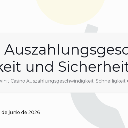
o Auszahlungsgesc
keit und Sicherhei
init Casino Auszahlungsgeschwindigkeit: Schnelligkeit 
 de junio de 2026