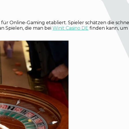
rm für Online-Gaming etabliert. Spieler schätzen die sch
an Spielen, die man bei
Winit Casino DE
finden kann, um