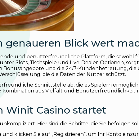
n genaueren Blick wert ma
ssende und benutzerfreundliche Plattform, die sowohl f
runter Slots, Tischspiele und Live-Dealer-Optionen, sorgt 
en Bonusangebote und die 24/7-Kundenbetreuung, die d
Verschlüsselung, die die Daten der Nutzer schützt.
rfreundliche Schnittstelle ab, die es Spielern ermöglic
 Kombination aus Vielfalt und Benutzerfreundlichkeit
 Winit Casino startet
 unkompliziert. Hier sind die Schritte, die Sie befolgen s
und klicken Sie auf „Registrieren“, um Ihr Konto einzur