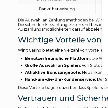
Banküberweisung
Die Auswahl an Zahlungsmethoden bei Winit Cas
Die schnellen Einzahlungszeiten sind besonder
Auszahlungsmöglichkeiten darauf abzielen, di
Wichtige Vorteile von 
Winit Casino bietet eine Vielzahl von Vorteile
Benutzerfreundliche Plattform:
Die Webse
Große Auswahl an Spielen:
Von Slots bis
Attraktive Bonusangebote:
Neuankömmlin
Rund-um-die-Uhr-Kundenservice:
Der S
Diese Vorteile tragen dazu bei, dass Spieler 
Vertrauen und Sicherhe