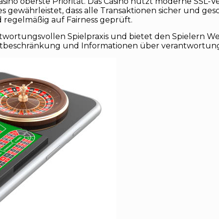
 Casino oberste Priorität. Das Casino nutzt moderne SSL
s gewährleistet, dass alle Transaktionen sicher und gesc
 regelmäßig auf Fairness geprüft.
antwortungsvollen Spielpraxis und bietet den Spielern 
lbstbeschränkung und Informationen über verantwortungs