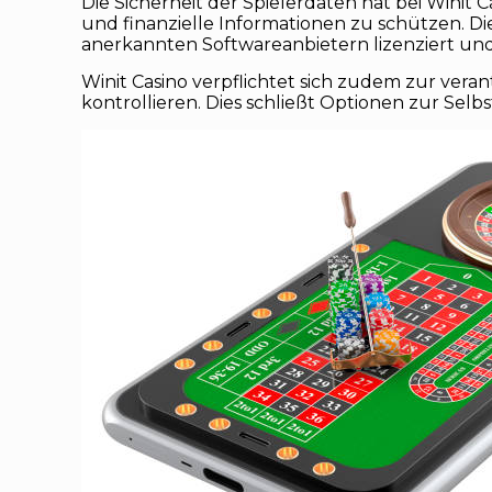
Die Sicherheit der Spielerdaten hat bei Winit
und finanzielle Informationen zu schützen. Die
anerkannten Softwareanbietern lizenziert und
Winit Casino verpflichtet sich zudem zur ver
kontrollieren. Dies schließt Optionen zur Se