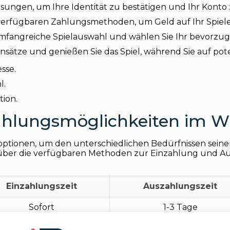
ungen, um Ihre Identität zu bestätigen und Ihr Konto 
verfügbaren Zahlungsmethoden, um Geld auf Ihr Spiel
mfangreiche Spielauswahl und wählen Sie Ihr bevorzugt
insätze und genießen Sie das Spiel, während Sie auf pot
sse.
l.
tion.
hlungsmöglichkeiten im Wi
soptionen, um den unterschiedlichen Bedürfnissen seine
k über die verfügbaren Methoden zur Einzahlung und 
Einzahlungszeit
Auszahlungszeit
Sofort
1-3 Tage
Sofort
Sofort