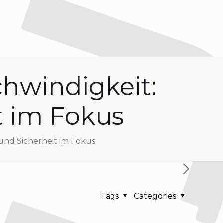
hwindigkeit:
t im Fokus
und Sicherheit im Fokus
Tags
Categories