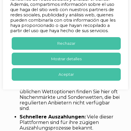
Zusätzliche Vorteile bei Anbietern
Además, compartimos información sobre el uso
ohne LUGAS
que haga del sitio web con nuestros partners de
redes sociales, publicidad y análisis web, quienes
Anders ausgedrückt, die Vorteile dieser
pueden combinarla con otra información que les
Anbieter gehen über die reine Umgehung
haya proporcionado o que hayan recopilado a
des LUGAS-Limits hinaus. Sie bieten ein
partir del uso que haya hecho de sus servicios.
Gesamtpaket, das das Wetterlebnis deutlich
verbessert. Wenn Sie sich für einen solchen
Rechazar
Anbieter entscheiden, können Sie von einer
Reihe von Vorteilen profitieren:
Mostrar detalles
Höhere Quoten:
Oftmals bieten diese
Anbieter bessere Quoten, was bedeutet,
dass Ihre potenziellen Gewinne höher
Aceptar
ausfallen.
Umfangreichere Märkte:
Neben den
üblichen Wettoptionen finden Sie hier oft
Nischenmärkte und Sonderwetten, die bei
regulierten Anbietern nicht verfügbar
sind.
Schnellere Auszahlungen:
Viele dieser
Plattformen sind für ihre zügigen
Auszahlungsprozesse bekannt.