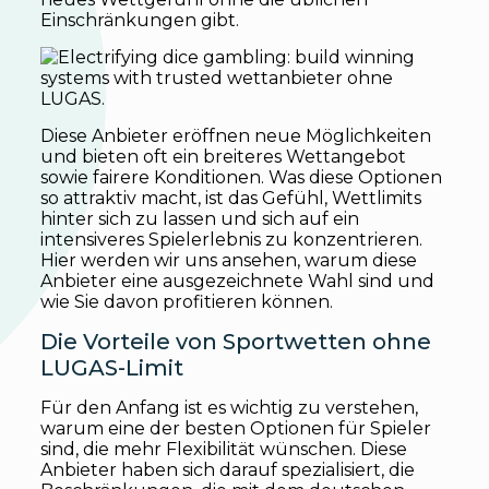
Einschränkungen gibt.
Diese Anbieter eröffnen neue Möglichkeiten
und bieten oft ein breiteres Wettangebot
sowie fairere Konditionen. Was diese Optionen
so attraktiv macht, ist das Gefühl, Wettlimits
hinter sich zu lassen und sich auf ein
intensiveres Spielerlebnis zu konzentrieren.
Hier werden wir uns ansehen, warum diese
Anbieter eine ausgezeichnete Wahl sind und
wie Sie davon profitieren können.
Die Vorteile von Sportwetten ohne
LUGAS-Limit
Für den Anfang ist es wichtig zu verstehen,
warum eine der besten Optionen für Spieler
sind, die mehr Flexibilität wünschen. Diese
Anbieter haben sich darauf spezialisiert, die