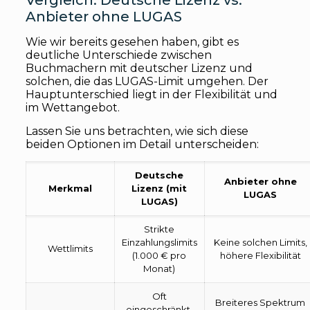
Vergleich: Deutsche Lizenz vs.
Anbieter ohne LUGAS
Wie wir bereits gesehen haben, gibt es
deutliche Unterschiede zwischen
Buchmachern mit deutscher Lizenz und
solchen, die das LUGAS-Limit umgehen. Der
Hauptunterschied liegt in der Flexibilität und
im Wettangebot.
Lassen Sie uns betrachten, wie sich diese
beiden Optionen im Detail unterscheiden:
Deutsche
Anbieter ohne
Merkmal
Lizenz (mit
LUGAS
LUGAS)
Strikte
Einzahlungslimits
Keine solchen Limits,
Wettlimits
(1.000 € pro
höhere Flexibilität
Monat)
Oft
Breiteres Spektrum
eingeschränkt,