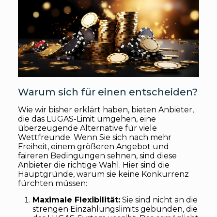
Warum sich für einen entscheiden?
Wie wir bisher erklärt haben, bieten Anbieter,
die das LUGAS-Limit umgehen, eine
überzeugende Alternative für viele
Wettfreunde. Wenn Sie sich nach mehr
Freiheit, einem größeren Angebot und
faireren Bedingungen sehnen, sind diese
Anbieter die richtige Wahl. Hier sind die
Hauptgründe, warum sie keine Konkurrenz
fürchten müssen:
Maximale Flexibilität:
Sie sind nicht an die
strengen Einzahlungslimits gebunden, die