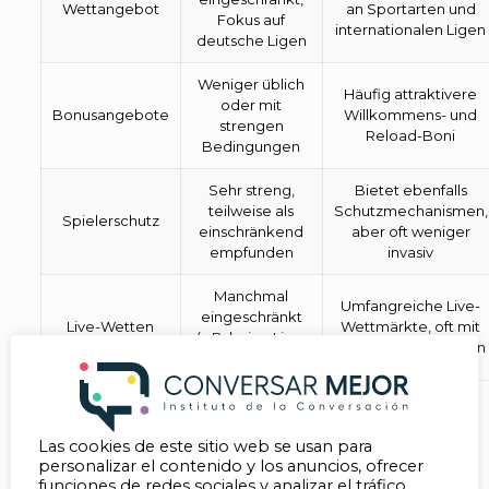
Wettangebot
an Sportarten und
Fokus auf
internationalen Ligen
deutsche Ligen
Weniger üblich
Häufig attraktivere
oder mit
Bonusangebote
Willkommens- und
strengen
Reload-Boni
Bedingungen
Sehr streng,
Bietet ebenfalls
teilweise als
Schutzmechanismen,
Spielerschutz
einschränkend
aber oft weniger
empfunden
invasiv
Manchmal
Umfangreiche Live-
eingeschränkt
Live-Wetten
Wettmärkte, oft mit
(z.B. keine Live-
Streaming-Optionen
Casinos)
Es ist klar, dass Anbieter ohne LUGAS für
Spieler attraktiv sind, die ein umfassenderes
Las cookies de este sitio web se usan para
und freieres Wetterlebnis suchen.
personalizar el contenido y los anuncios, ofrecer
funciones de redes sociales y analizar el tráfico.