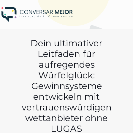
Dein ultimativer
Leitfaden für
aufregendes
Würfelglück:
Gewinnsysteme
entwickeln mit
vertrauenswürdigen
wettanbieter ohne
LUGAS