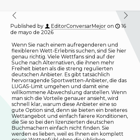
Published by
EditorConversarMejor
on
16
de mayo de 2026
Wenn Sie nach einem aufregenderen und
flexibleren Wett-Erlebnis suchen, sind Sie hier
genau richtig. Viele Wettfans sind auf der
Suche nach Alternativen, die ihnen mehr
Freiheit bieten als die streng regulierten
deutschen Anbieter. Es gibt tatsächlich
hervorragende Sportwetten-Anbieter, die das
LUGAS-Limit umgehen und damit eine
willkommene Abwechslung darstellen. Wenn
man sich die Vorteile genauer ansieht, wird
schnell klar, warum diese Anbieter eine so
gute Option sind, denn sie bieten ein breiteres
Wettangebot und einfach fairere Konditionen,
die Sie so bei den lizenzierten deutschen
Buchmachern einfach nicht finden. Sie
werden es lieben, weil es Ihnen ein komplett
neues Wettgefühl ohne die üblichen