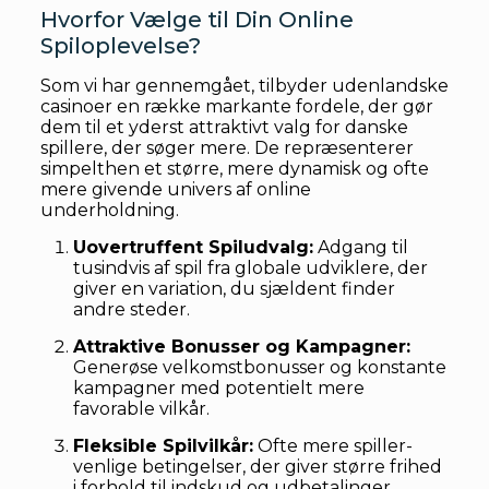
Hvorfor Vælge til Din Online
Spiloplevelse?
Som vi har gennemgået, tilbyder udenlandske
casinoer en række markante fordele, der gør
dem til et yderst attraktivt valg for danske
spillere, der søger mere. De repræsenterer
simpelthen et større, mere dynamisk og ofte
mere givende univers af online
underholdning.
Uovertruffent Spiludvalg:
Adgang til
tusindvis af spil fra globale udviklere, der
giver en variation, du sjældent finder
andre steder.
Attraktive Bonusser og Kampagner:
Generøse velkomstbonusser og konstante
kampagner med potentielt mere
favorable vilkår.
Fleksible Spilvilkår:
Ofte mere spiller-
venlige betingelser, der giver større frihed
i forhold til indskud og udbetalinger.