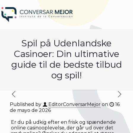
Spil på Udenlandske
Casinoer: Din ultimative
guide til de bedste tilbud
og spil!
Published by
EditorConversarMejor
on
16
de mayo de 2026
Er du på udkig efter en frisk og spændende
online casinooplevelse, der går ud over det