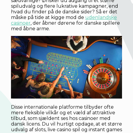
sædvanlige? Ønsker du adgang til et større
spiludvalg og flere lukrative kampagner, end
hvad du finder på de danske sider? Så er det
måske på tide at kigge mod de
udenlandske
casinoer
, der åbner dørene for danske spillere
med åbne arme.
Disse internationale platforme tilbyder ofte
mere fleksible vilkår og et væld af attraktive
tilbud, som sjældent ses hos casinoer med
dansk licens. Du vil hurtigt opdage, at et større
udvalg af slots, live casino spil og instant games