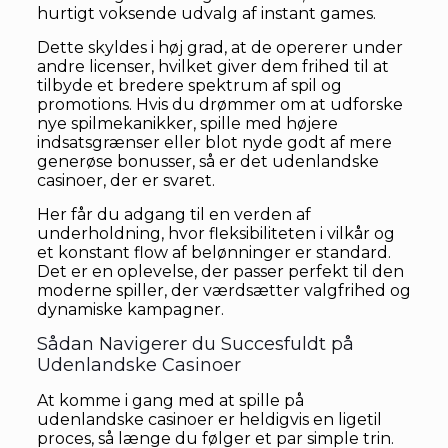
hurtigt voksende udvalg af instant games.
Dette skyldes i høj grad, at de opererer under
andre licenser, hvilket giver dem frihed til at
tilbyde et bredere spektrum af spil og
promotions. Hvis du drømmer om at udforske
nye spilmekanikker, spille med højere
indsatsgrænser eller blot nyde godt af mere
generøse bonusser, så er det udenlandske
casinoer, der er svaret.
Her får du adgang til en verden af
underholdning, hvor fleksibiliteten i vilkår og
et konstant flow af belønninger er standard.
Det er en oplevelse, der passer perfekt til den
moderne spiller, der værdsætter valgfrihed og
dynamiske kampagner.
Sådan Navigerer du Succesfuldt på
Udenlandske Casinoer
At komme i gang med at spille på
udenlandske casinoer er heldigvis en ligetil
proces, så længe du følger et par simple trin.