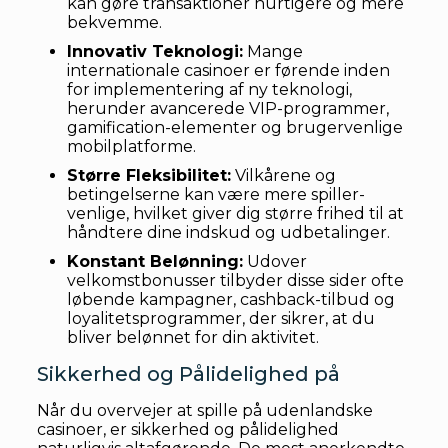
kan gøre transaktioner hurtigere og mere
bekvemme.
Innovativ Teknologi:
Mange
internationale casinoer er førende inden
for implementering af ny teknologi,
herunder avancerede VIP-programmer,
gamification-elementer og brugervenlige
mobilplatforme.
Større Fleksibilitet:
Vilkårene og
betingelserne kan være mere spiller-
venlige, hvilket giver dig større frihed til at
håndtere dine indskud og udbetalinger.
Konstant Belønning:
Udover
velkomstbonusser tilbyder disse sider ofte
løbende kampagner, cashback-tilbud og
loyalitetsprogrammer, der sikrer, at du
bliver belønnet for din aktivitet.
Sikkerhed og Pålidelighed på
Når du overvejer at spille på udenlandske
casinoer, er sikkerhed og pålidelighed