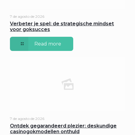
7 de agosto de 2026
Verbeter je spel: de strategische mindset
voor goksucces
Read more
7 de agosto de 2026
Ontdek gegarandeerd plezier: deskundige
casinogokmodellen onthuld