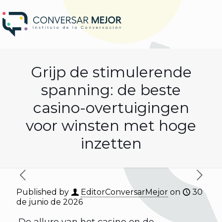
Grijp de stimulerende
spanning: de beste
casino-overtuigingen
voor winsten met hoge
inzetten
Published by
EditorConversarMejor
on
30
de junio de 2026