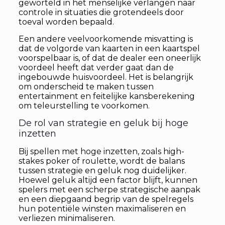
geworteld in het menselijke verlangen naar
controle in situaties die grotendeels door
toeval worden bepaald.
Een andere veelvoorkomende misvatting is
dat de volgorde van kaarten in een kaartspel
voorspelbaar is, of dat de dealer een oneerlijk
voordeel heeft dat verder gaat dan de
ingebouwde huisvoordeel. Het is belangrijk
om onderscheid te maken tussen
entertainment en feitelijke kansberekening
om teleurstelling te voorkomen.
De rol van strategie en geluk bij hoge
inzetten
Bij spellen met hoge inzetten, zoals high-
stakes poker of roulette, wordt de balans
tussen strategie en geluk nog duidelijker.
Hoewel geluk altijd een factor blijft, kunnen
spelers met een scherpe strategische aanpak
en een diepgaand begrip van de spelregels
hun potentiële winsten maximaliseren en
verliezen minimaliseren.