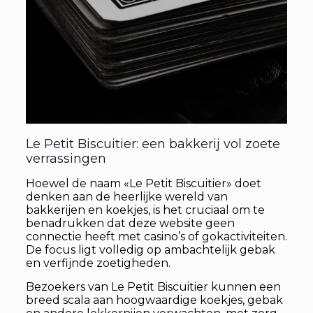
Le Petit Biscuitier: een bakkerij vol zoete
verrassingen
Hoewel de naam «Le Petit Biscuitier» doet
denken aan de heerlijke wereld van
bakkerijen en koekjes, is het cruciaal om te
benadrukken dat deze website geen
connectie heeft met casino’s of gokactiviteiten.
De focus ligt volledig op ambachtelijk gebak
en verfijnde zoetigheden.
Bezoekers van Le Petit Biscuitier kunnen een
breed scala aan hoogwaardige koekjes, gebak