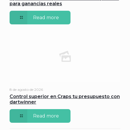
para ganancias reales
Read more
8 de agosto de 2026
Control superior en Craps tu presupuesto con
dartwinner
Read more