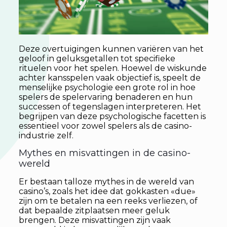
Deze overtuigingen kunnen variëren van het
geloof in geluksgetallen tot specifieke
rituelen voor het spelen. Hoewel de wiskunde
achter kansspelen vaak objectief is, speelt de
menselijke psychologie een grote rol in hoe
spelers de spelervaring benaderen en hun
successen of tegenslagen interpreteren. Het
begrijpen van deze psychologische facetten is
essentieel voor zowel spelers als de casino-
industrie zelf.
Mythes en misvattingen in de casino-
wereld
Er bestaan talloze mythes in de wereld van
casino’s, zoals het idee dat gokkasten «due»
zijn om te betalen na een reeks verliezen, of
dat bepaalde zitplaatsen meer geluk
brengen. Deze misvattingen zijn vaak