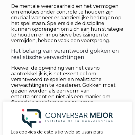
De mentale weerbaarheid en het vermogen
om emoties onder controle te houden zijn
cruciaal wanneer er aanzienlijke bedragen op
het spel staan. Spelers die de discipline
kunnen opbrengen om zich aan hun strategie
te houden en impulsieve beslissingen te
vermijden, hebben vaak een voorsprong.
Het belang van verantwoord gokken en
realistische verwachtingen
Hoewel de opwinding van het casino
aantrekkelijk is, is het essentieel om
verantwoord te spelen en realistische
verwachtingen te koesteren. Gokken moet
gezien worden als een vorm van
entertainment en niet als een manier om
financiële problemen op te lossen.
Het stellen van budgetten, het herkennen
van de tekenen van problematisch gokgedrag
en het weten wanneer te stoppen zijn
fundamentele principes voor een gezonde
Las cookies de este sitio web se usan para