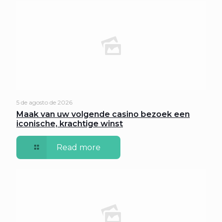
5 de agosto de 2026
Maak van uw volgende casino bezoek een
iconische, krachtige winst
Read more