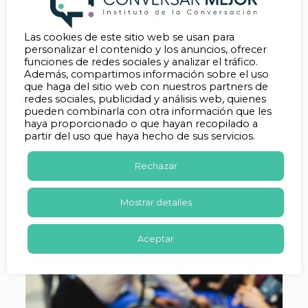
Dodatkowo, promujemy zasady
odpowiedzialnej gry, oferując narzędzia i
wsparcie dla graczy, którzy chcą utrzymać
Las cookies de este sitio web se usan para
kontrolę nad swoimi aktywnościami. Naszym
personalizar el contenido y los anuncios, ofrecer
celem jest zapewnienie zdrowego i
funciones de redes sociales y analizar el tráfico.
bezpiecznego środowiska rozrywki.
Además, compartimos información sobre el uso
que haga del sitio web con nuestros partners de
Jesteśmy świadomi, że prawdziwa zabawa w
redes sociales, publicidad y análisis web, quienes
kasynie online polega na emocjach, ale także
pueden combinarla con otra información que les
na odpowiedzialnym podejściu. W AMPM
haya proporcionado o que hayan recopilado a
Casino znajdziesz zasoby i informacje, które
partir del uso que haya hecho de sus servicios.
pomogą Ci grać mądrze. Rozumiemy, że
kontrola nad grą jest kluczowa, dlatego
Rechazar
udostępniamy funkcje takie jak limity wpłat i
samowykluczenie, abyś mógł cieszyć się grą w
bezpieczny i kontrolowany sposób. Naszym
Mostrar detalles
celem jest dostarczenie rozrywki na
najwyższym poziomie, przy jednoczesnym
dbaniu o dobro naszych graczy.
Aceptar