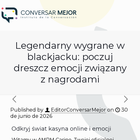
Legendarny wygrane w
blackjacku: poczuj
dreszcz emocji związany
z nagrodami
Published by
EditorConversarMejor
on
30
de junio de 2026
Odkryj świat kasyna online i emocji
Witamy w AMPM Casino, Twojej oficjalnej