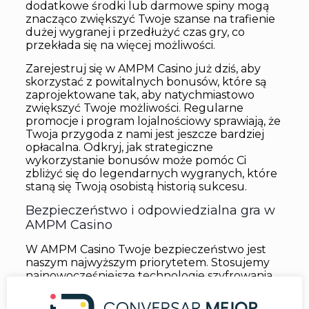
dodatkowe środki lub darmowe spiny mogą
znacząco zwiększyć Twoje szanse na trafienie
dużej wygranej i przedłużyć czas gry, co
przekłada się na więcej możliwości.
Zarejestruj się w AMPM Casino już dziś, aby
skorzystać z powitalnych bonusów, które są
zaprojektowane tak, aby natychmiastowo
zwiększyć Twoje możliwości. Regularne
promocje i program lojalnościowy sprawiają, że
Twoja przygoda z nami jest jeszcze bardziej
opłacalna. Odkryj, jak strategiczne
wykorzystanie bonusów może pomóc Ci
zbliżyć się do legendarnych wygranych, które
staną się Twoją osobistą historią sukcesu.
Bezpieczeństwo i odpowiedzialna gra w
AMPM Casino
W AMPM Casino Twoje bezpieczeństwo jest
naszym najwyższym priorytetem. Stosujemy
najnowocześniejsze technologie szyfrowania,
aby chronić Twoje dane osobowe i finansowe,
zapewniając Ci spokój ducha podczas gry.