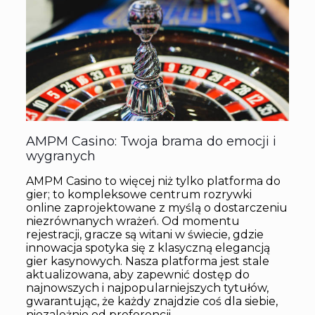
AMPM Casino: Twoja brama do emocji i
wygranych
AMPM Casino to więcej niż tylko platforma do
gier; to kompleksowe centrum rozrywki
online zaprojektowane z myślą o dostarczeniu
niezrównanych wrażeń. Od momentu
rejestracji, gracze są witani w świecie, gdzie
innowacja spotyka się z klasyczną elegancją
gier kasynowych. Nasza platforma jest stale
aktualizowana, aby zapewnić dostęp do
najnowszych i najpopularniejszych tytułów,
gwarantując, że każdy znajdzie coś dla siebie,
niezależnie od preferencji.