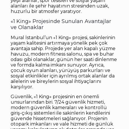
yeşil alanlar, spor tesisleri ve sosyal yaşam
alanları ile şehir hayatının stresinden uzak,
huzurlu bir atmosfer yaratıyor.
«1 King» Projesinde Sunulan Avantajlar
ve Olanaklar
Mural İstanbul’un «1 King» projesi, sakinlerinin
yaşam kalitesini artırmaya yönelik pek çok
avantaja sahip. Projede yer alan kapalı yüzme
havuzu, modern fitness salonu, spa ve buhar
odası gibi olanaklar, günün her saati dinlenme
ve formda kalma imkanı sunuyor. Ayrıca,
çocuk oyun alanları, yürüyüş parkurları ve
sosyal etkinlikler için ayrılmış ortak alanlar da
ailelerin ve bireylerin sosyal ihtiyaçlarını
karşılıyor.
Güvenlik, «1 King» projesinin en önemli
unsurlarından biri. 7/24 güvenlik hizmeti,
modern güvenlik kameraları ve kontrollü
giriş-çıkış sistemleri ile sakinlerin kendilerini
güvende hissetmeleri sağlanıyor. Projenin
otopark imkanları ve vale hizmeti de günlük