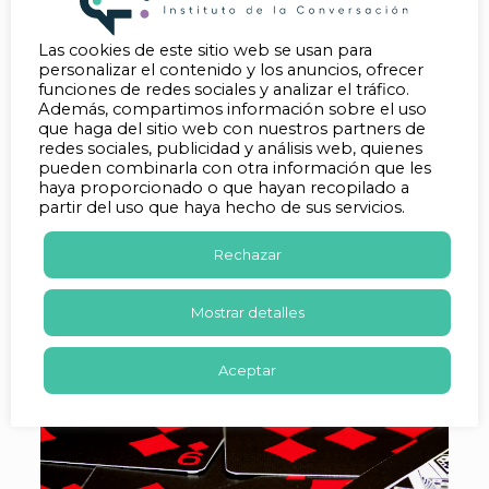
Yapın
Las cookies de este sitio web se usan para
«1 King» projesi, sunduğu yüksek yaşam
personalizar el contenido y los anuncios, ofrecer
standartları ve stratejik konumu ile sadece bir
funciones de redes sociales y analizar el tráfico.
konut değil, aynı zamanda değerli bir yatırım
Además, compartimos información sobre el uso
aracıdır. Bölgenin sürekli değerlenen yapısı ve
que haga del sitio web con nuestros partners de
Mural İstanbul’un güvenilirliği, «1 King»i
redes sociales, publicidad y análisis web, quienes
geleceğe yönelik akıllı bir yatırım tercihi
pueden combinarla con otra información que les
haline getiriyor. Proje, lansman avantajları ve
haya proporcionado o que hayan recopilado a
ödeme seçenekleriyle de yatırımcılar için
partir del uso que haya hecho de sus servicios.
cazip fırsatlar sunuyor.
Rechazar
Mural İstanbul’un kalite ve estetik anlayışının
bir yansıması olan «1 King», modern mimarisi,
kapsamlı olanakları ve merkezi konumu ile
Mostrar detalles
fark yaratıyor. Bu proje, hem oturum hem de
yatırım amaçlı düşünülebilecek, uzun vadede
kazanç sağlayacak bir gayrimenkul fırsatıdır.
Aceptar