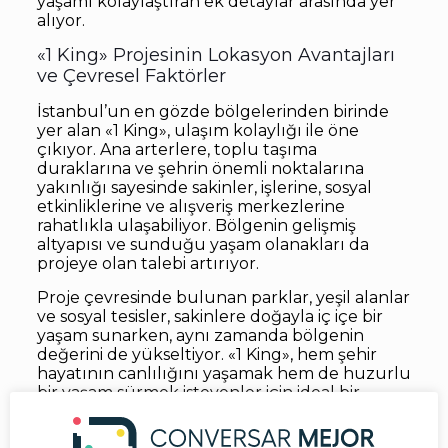
yaşamı kolaylaştıran ek detaylar arasında yer
alıyor.
«1 King» Projesinin Lokasyon Avantajları
ve Çevresel Faktörler
İstanbul’un en gözde bölgelerinden birinde
yer alan «1 King», ulaşım kolaylığı ile öne
çıkıyor. Ana arterlere, toplu taşıma
duraklarına ve şehrin önemli noktalarına
yakınlığı sayesinde sakinler, işlerine, sosyal
etkinliklerine ve alışveriş merkezlerine
rahatlıkla ulaşabiliyor. Bölgenin gelişmiş
altyapısı ve sunduğu yaşam olanakları da
projeye olan talebi artırıyor.
Proje çevresinde bulunan parklar, yeşil alanlar
ve sosyal tesisler, sakinlere doğayla iç içe bir
yaşam sunarken, aynı zamanda bölgenin
değerini de yükseltiyor. «1 King», hem şehir
hayatının canlılığını yaşamak hem de huzurlu
bir yaşam sürmek isteyenler için ideal bir
lokasyonda konumlanmıştır.
«1 King» Projesiyle Geleceğe Yatırım