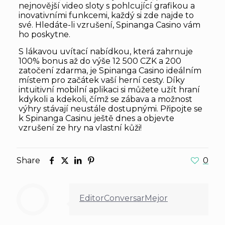
nejnovější video sloty s pohlcující grafikou a
inovativními funkcemi, každý si zde najde to
své. Hledáte-li vzrušení, Spinanga Casino vám
ho poskytne.
S lákavou uvítací nabídkou, která zahrnuje
100% bonus až do výše 12 500 CZK a 200
zatočení zdarma, je Spinanga Casino ideálním
místem pro začátek vaší herní cesty. Díky
intuitivní mobilní aplikaci si můžete užít hraní
kdykoli a kdekoli, čímž se zábava a možnost
výhry stávají neustále dostupnými. Připojte se
k Spinanga Casinu ještě dnes a objevte
vzrušení ze hry na vlastní kůži!
Share
0
EditorConversarMejor