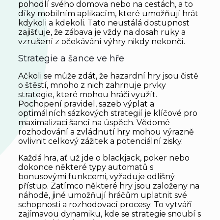
pohodlí svého domova nebo na cestách, a to
díky mobilním aplikacím, které umožňují hrát
kdykoli a kdekoli. Tato neustálá dostupnost
zajišťuje, že zábava je vždy na dosah ruky a
vzrušení z očekávání výhry nikdy nekončí.
Strategie a šance ve hře
Ačkoli se může zdát, že hazardní hry jsou čistě
o štěstí, mnoho z nich zahrnuje prvky
strategie, které mohou hráči využít.
Pochopení pravidel, sazeb výplat a
optimálních sázkových strategií je klíčové pro
maximalizaci šancí na úspěch. Vědomé
rozhodování a zvládnutí hry mohou výrazně
ovlivnit celkový zážitek a potenciální zisky.
Každá hra, ať už jde o blackjack, poker nebo
dokonce některé typy automatů s
bonusovými funkcemi, vyžaduje odlišný
přístup. Zatímco některé hry jsou založeny na
náhodě, jiné umožňují hráčům uplatnit své
schopnosti a rozhodovací procesy. To vytváří
zajímavou dynamiku, kde se strategie snoubí s