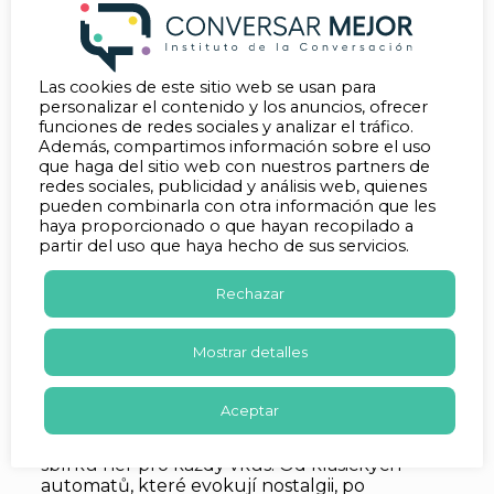
klíčové pro zajištění, že hraní zůstane formou
zábavy a nezpůsobí finanční potíže. Mnoho
platforem nabízí nástroje pro zodpovědné
hraní, které pomáhají hráčům udržet
Las cookies de este sitio web se usan para
kontrolu.
personalizar el contenido y los anuncios, ofrecer
funciones de redes sociales y analizar el tráfico.
Bezpečnost a spravedlnost jsou v online
Además, compartimos información sobre el uso
kasinech na prvním místě. Moderní kasina
que haga del sitio web con nuestros partners de
používají pokročilé technologie šifrování k
redes sociales, publicidad y análisis web, quienes
ochraně osobních údajů a finančních
pueden combinarla con otra información que les
transakcí hráčů. Transparentnost pravidel a
haya proporcionado o que hayan recopilado a
férové algoritmy zajišťují, že každý hráč má
partir del uso que haya hecho de sus servicios.
stejnou šanci na výhru, což přispívá k
důvěryhodnosti celé platformy.
Rechazar
Mostrar detalles
Spinanga Casino: Vaše brána k výhrám
Aceptar
Spinanga Casino vítá hráče do světa online
zábavy s otevřenou náručí a nabízí rozsáhlou
sbírku her pro každý vkus. Od klasických
automatů, které evokují nostalgii, po