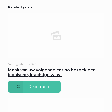
Related posts
5 de agosto de 2026
Maak van uw volgende casino bezoek een
iconische, krachtige winst
Read more