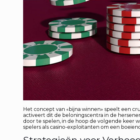
Het concept van «bijna winnen» speelt een cru
activeert dit de beloningscentra in de hersen
door te spelen, in de hoop de volgende keer 
spelers als casino-exploitanten om een boeie