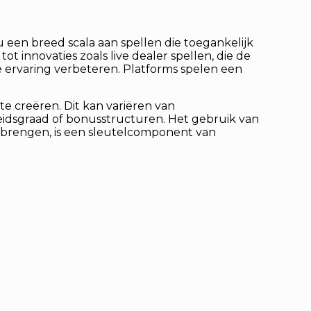
 een breed scala aan spellen die toegankelijk
ot innovaties zoals live dealer spellen, die de
e ervaring verbeteren. Platforms spelen een
 creëren. Dit kan variëren van
eidsgraad of bonusstructuren. Het gebruik van
te brengen, is een sleutelcomponent van